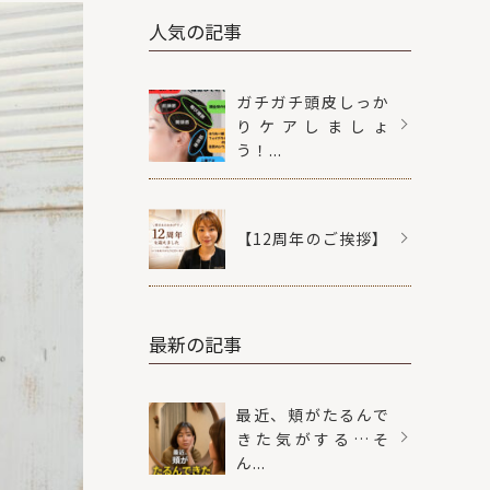
人気の記事
ガチガチ頭皮しっか
りケアしましょ
う！...
【12周年のご挨拶】
最新の記事
最近、頬がたるんで
きた気がする…そ
ん...