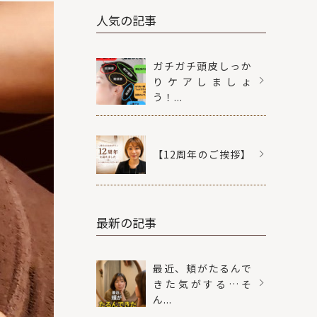
人気の記事
ガチガチ頭皮しっか
りケアしましょ
う！...
【12周年のご挨拶】
最新の記事
最近、頬がたるんで
きた気がする…そ
ん...