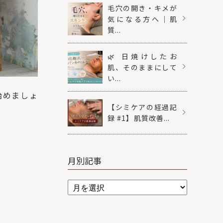
毛穴の開き・キメが
気になる方へ｜肌
質...
🌿 日焼けしたお
肌、そのままにして
い...
始めましょ
【シミケアの経過記
録 #1】肌質改善...
月別記事