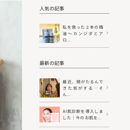
人気の記事
私を救った２本の精
油〜カンジダとア
ロ...
最新の記事
最近、頬がたるんで
きた気がする…そ
ん...
AI肌診断を導入しま
した｜今のお肌を...