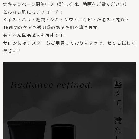
定キャンペーン開催中♪（詳しくは、動画をご覧ください）
どんなお肌にもアプローチ！
くすみ・ハリ・毛穴・シミ・シワ・ニキビ・たるみ・乾燥…
16週間のケアで透明感のあるお肌へ導きます。
もちろん単品購入も可能です。
サロンにはテスターもご用意しておりますので、
ぜひお試しく
ださい！
動
画
プ
レ
ー
ヤ
ー