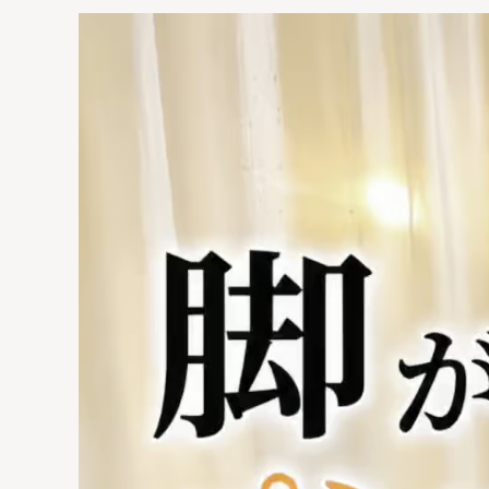
動
画
プ
レ
ー
ヤ
ー