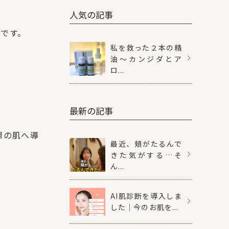
人気の記事
です。
私を救った２本の精
油〜カンジダとア
ロ...
最新の記事
想の肌へ導
最近、頬がたるんで
きた気がする…そ
ん...
AI肌診断を導入しま
した｜今のお肌を...