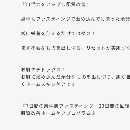
『自活力をアップし肌質改善』
⁡
身体もファスティングで溜め込んでしまった余
⁡
常に栄養を与えるだけではダメ！
⁡
まず不要なものを出し切る、リセットが美肌づ
⁡
⁡
お肌のデトックス！
お肌に溜め込んだ余分なものを出し切り、肌が
くホームスキンケアです。
⁡
⁡
『7日間の集中肌ファスティング＋23日間の回
肌質改善ホームケアプログラム♪
⁡
⁡