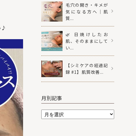
毛穴の開き・キメが
気になる方へ｜肌
質...
い♪
🌿 日焼けしたお
肌、そのままにして
い...
【シミケアの経過記
録 #1】肌質改善...
月別記事